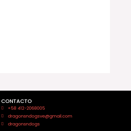
CONTACTO
+58 412-2068005
dragonsndogsve@gmail.com
dragonsndogs