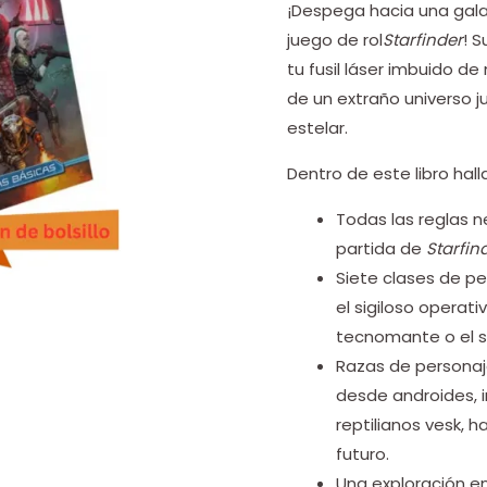
¡Despega hacia una gala
juego de rol
Starfinder
! 
tu fusil láser imbuido de
de un extraño universo ju
estelar.
Dentro de este libro hall
Todas las reglas ne
partida de
Starfin
Siete clases de pe
el sigiloso operat
tecnomante o el s
Razas de personaj
desde androides, in
reptilianos vesk, h
futuro.
Una exploración e