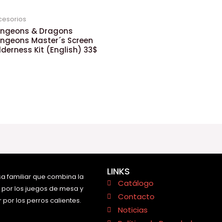
cesorios
ngeons & Dragons
ngeons Master´s Screen
lderness Kit (English) 33$
LINKS
a familiar que combina la
Catálogo
 por los juegos de mesa y
Contacto
 por los perros calientes.
Noticias