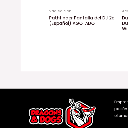
2da edición
Ac
Pathfinder Pantalla del DJ 2e
Du
(Español) AGOTADO
Du
Wi
Empres
pasión
el amor