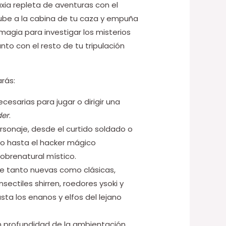
xia repleta de aventuras con el
Sube a la cabina de tu caza y empuña
 magia para investigar los misterios
nto con el resto de tu tripulación
arás:
cesarias para jugar o dirigir una
der
.
rsonaje, desde el curtido soldado o
ivo hasta el hacker mágico
obrenatural místico.
e tanto nuevas como clásicas,
sectiles shirren, roedores ysoki y
asta los enanos y elfos del lejano
n profundidad de la ambientación