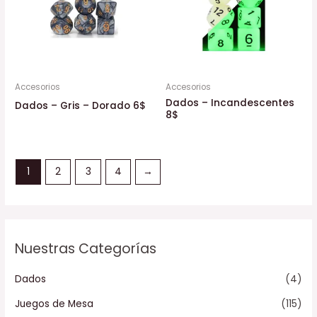
Accesorios
Accesorios
Dados – Incandescentes
Dados – Gris – Dorado 6$
8$
1
2
3
4
→
Nuestras Categorías
Dados
(4)
Juegos de Mesa
(115)